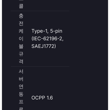
콜
충
전
케
Type-1, 5-pin
이
(IEC-62196-2,
블
SAEJ1772)
규
격
서
버
연
동
OCPP 1.6
프
로