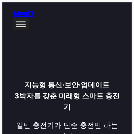
콘
MoniT
텐
츠
로
바
로
가
기
지능형 통신·보안·업데이트
3박자를 갖춘 미래형 스마트 충전
기
일반 충전기가 단순 충전만 하는