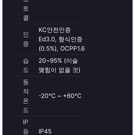
토
콜
KC안전인증
인
Ed3.0, 형식인증
증
(0.5%), OCPP1.6
습
20~95% (이슬
도
맺힘이 없을 것)
동
작
-20℃ ~ +60℃
온
도
IP
등
IP45