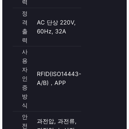
력
정
격
AC 단상 220V,
출
60Hz, 32A
력
사
용
자
RFID(ISO14443-
인
A/B)，APP
증
방
식
안
과전압, 과전류,
전