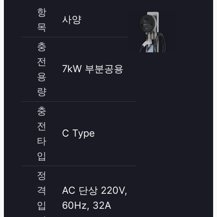
항
사양
목
충
전
7kW 부분공용
용
량
충
전
C Type
타
입
정
격
AC 단상 220V,
입
60Hz, 32A