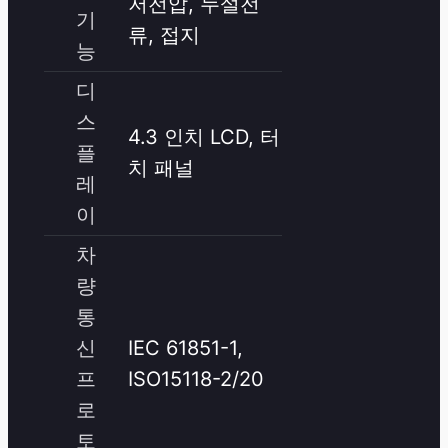
저전압, 누설전
기
류, 접지
능
디
스
4.3 인치 LCD, 터
플
치 패널
레
이
차
량
통
신
IEC 61851-1,
프
ISO15118-2/20
로
토