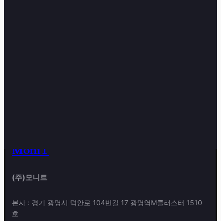
MoniT
(주)모니트
본사 : 경기 광명시 덕안로 104번길 17 광명역M클러스터 1510
호