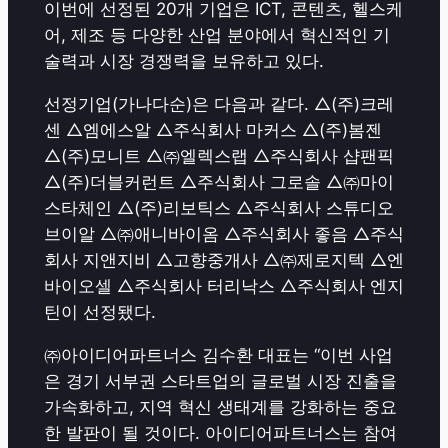
이번에 선정된 20개 기업은 ICT, 콘텐츠, 헬스케
어, 제조 등 다양한 산업 분야에서 혁신적인 기
술력과 시장 경쟁력을 보유하고 있다.
선정기업(가나다순)은 다음과 같다. △(주)크레
센 △엠에스알 △주식회사 마커스 △(주)봄젠
△(주)모니트 △㈜엘렉스랩 △주식회사 샵팬픽
△(주)더블커런트 △주식회사 그로솔 △㈜마이
스타체인 △(주)리보틱스 △주식회사 스튜디오
브이알 △㈜애니바이옴 △주식회사 좋음 △주식
회사 지앤지비 △고향중개사 △㈜제로지텍 △엔
바이오셀 △주식회사 터리낙스 △주식회사 엔지
틴이 선정됐다.
㈜아이디어파트너스 김수환 대표는 “이번 사업
은 경기 서부권 스타트업의 글로벌 시장 진출을
가속화하고, 지역 혁신 생태계를 강화하는 중요
한 발판이 될 것이다. 아이디어파트너스는 참여