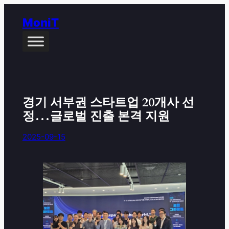
콘
MoniT
텐
츠
로
바
로
가
경기 서부권 스타트업 20개사 선
기
정…글로벌 진출 본격 지원
2025-09-15